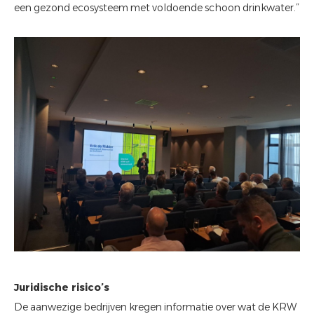
een gezond ecosysteem met voldoende schoon drinkwater.”
Juridische risico’s
De aanwezige bedrijven kregen informatie over wat de KRW