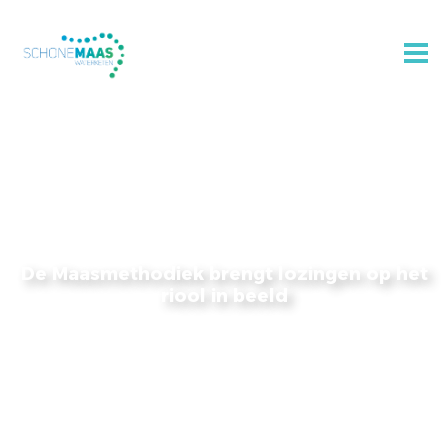
De Maasmethodiek brengt lozingen op het
riool in beeld