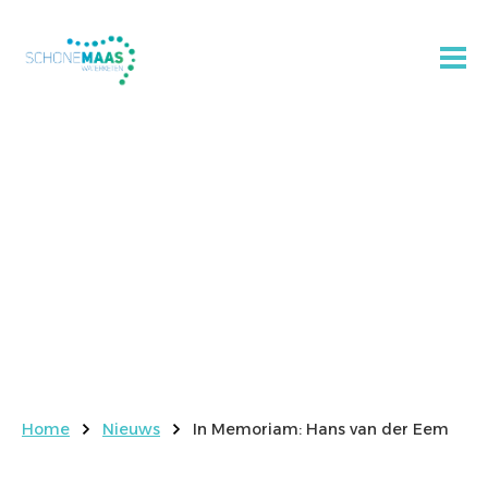
In
oriam:
ns van
r Eem
Home
Nieuws
In Memoriam: Hans van der Eem